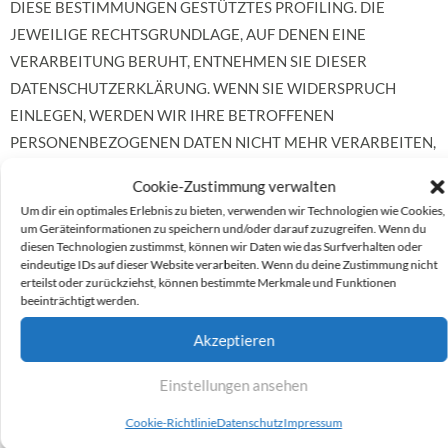
DIESE BESTIMMUNGEN GESTÜTZTES PROFILING. DIE
JEWEILIGE RECHTSGRUNDLAGE, AUF DENEN EINE
VERARBEITUNG BERUHT, ENTNEHMEN SIE DIESER
DATENSCHUTZERKLÄRUNG. WENN SIE WIDERSPRUCH
EINLEGEN, WERDEN WIR IHRE BETROFFENEN
PERSONENBEZOGENEN DATEN NICHT MEHR VERARBEITEN,
ES SEI DENN, WIR KÖNNEN ZWINGENDE SCHUTZWÜRDIGE
Cookie-Zustimmung verwalten
GRÜNDE FÜR DIE VERARBEITUNG NACHWEISEN, DIE IHRE
Um dir ein optimales Erlebnis zu bieten, verwenden wir Technologien wie Cookies,
INTERESSEN, RECHTE UND FREIHEITEN ÜBERWIEGEN ODER
um Geräteinformationen zu speichern und/oder darauf zuzugreifen. Wenn du
diesen Technologien zustimmst, können wir Daten wie das Surfverhalten oder
DIE VERARBEITUNG DIENT DER GELTENDMACHUNG,
eindeutige IDs auf dieser Website verarbeiten. Wenn du deine Zustimmung nicht
AUSÜBUNG ODER VERTEIDIGUNG VON
erteilst oder zurückziehst, können bestimmte Merkmale und Funktionen
beeinträchtigt werden.
RECHTSANSPRÜCHEN (WIDERSPRUCH NACH ART. 21 ABS. 1
DSGVO).
Akzeptieren
WERDEN IHRE PERSONENBEZOGENEN DATEN
Einstellungen ansehen
VERARBEITET, UM DIREKTWERBUNG ZU BETREIBEN, SO
Cookie-Richtlinie
Datenschutz
Impressum
HABEN SIE DAS RECHT, JEDERZEIT WIDERSPRUCH GEGEN